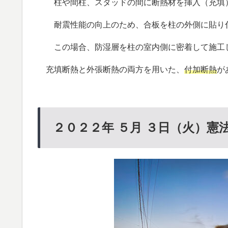
柱や間柱、スタッドの間に断熱材を挿入（充填）
耐震性能の向上のため、合板を柱の外側に貼り付
この場合、防湿層を柱の室内側に密着して施工し
充填断熱と外張断熱の両方を用いた、
付加断熱
が
２０２２年 ５月 ３日（火）憲