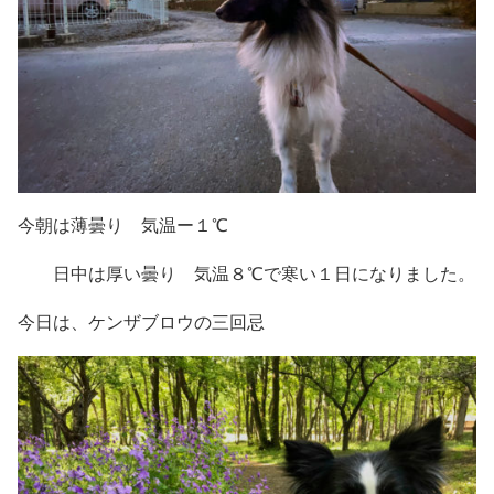
今朝は薄曇り 気温ー１℃
日中は厚い曇り 気温８℃で寒い１日になりました。
今日は、ケンザブロウの三回忌