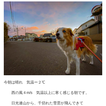
今朝は晴れ 気温ー２℃
西の風４m/s 気温以上に寒く感じる朝です。
日光連山から、千切れた雪雲が飛んできて