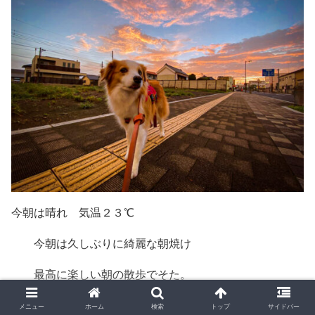
今朝は晴れ 気温２３℃
今朝は久しぶりに綺麗な朝焼け
最高に楽しい朝の散歩でそた。
夏に戻り、暑い１日になりそうです。
メニュー
ホーム
検索
トップ
サイドバー