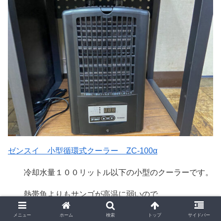
ゼンスイ 小型循環式クーラー ZC-100α
冷却水量１００リットル以下の小型のクーラーです。
熱帯魚よりもサンゴが高温に弱いので、
マリンアクアリウムには必須らしいです。
メニュー
ホーム
検索
トップ
サイドバー