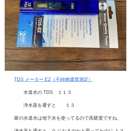
TDS メーター EZ（不純物濃度測定）
水道水の TDS １１３
浄水器を通すと １３
家の水道水は地下水を使ってるので高硬度ですね、
浄水器を通すと、０ になるのかと思ってたのに １３