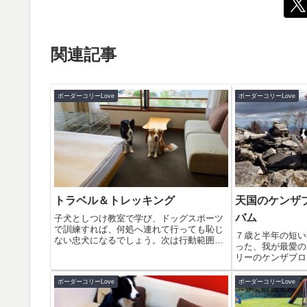
関連記事
ボーダーコリーLove
ボーダーコリーLove
トラベル＆トレッキング
天国のケンザ
バム
子犬としつけ教室で学び、ドッグスポーツ
で訓練すれば、何処へ連れて行っても恥じ
７歳と半年の短い
ない忠犬になるでしょう。次は行動範囲を
った、我が最愛の
広げ、愛犬と一緒に旅行をしよう。散歩の
リーのケンザブロ
枠を外れ、大自然の中を自由に歩き回る
出を写真集にまと
と、さらなる愛犬との絆を感じる体験が出
りの写真の数々を
ボーダーコリーLove
ボーダーコリーLove
来るでしょう。
ですし、ケンザブ