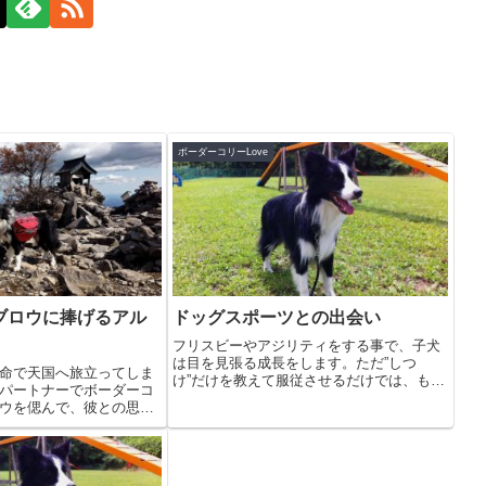
ボーダーコリーLove
ブロウに捧げるアル
ドッグスポーツとの出会い
フリスビーやアジリティをする事で、子犬
は目を見張る成長をします。ただ”しつ
命で天国へ旅立ってしま
け”だけを教えて服従させるだけでは、もっ
パートナーでボーダーコ
たいない。勇気を出して一歩踏み出せば、
ウを偲んで、彼との思い
愛犬との絆は深まり、楽しい経験や感動の
めてみました。お気に入
体験など、素晴らしい思い出が積み重なる
見ていただけたら嬉しい
事でしょう。
ロウも喜ぶと思います。