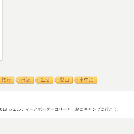
旅行
日記
生活
登山
車中泊
 2019 シェルティーとボーダーコリーと一緒にキャンプに行こう.