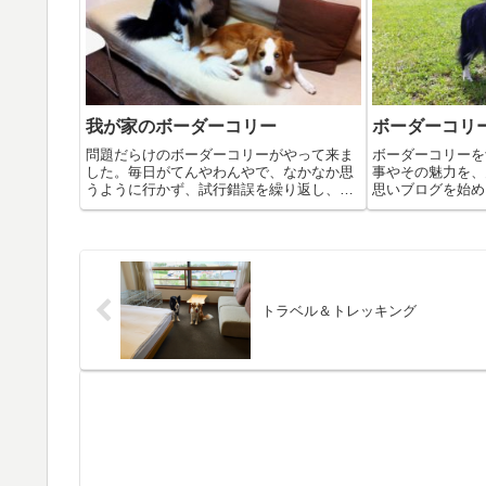
我が家のボーダーコリー
ボーダーコリ
問題だらけのボーダーコリーがやって来ま
ボーダーコリーを
した。毎日がてんやわんやで、なかなか思
事やその魅力を、
うように行かず、試行錯誤を繰り返し、ダ
思いブログを始め
メ犬のケンザブロウが普通の犬になって行
ん坊なボーダーコ
く何気ない物語です。手のかかる子ほど可
リスビーなどを経
愛いと言いますが、まさにそのとおりの展
な犬へと変わって
開でした。
った物語です
トラベル＆トレッキング