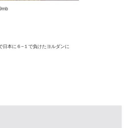
mb
日本に６−１で負けたヨルダンに
、