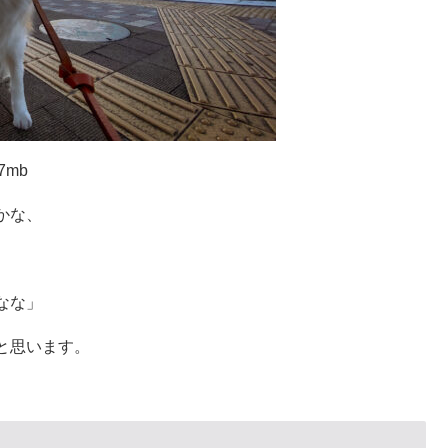
mb
かな、
、
なな」
と思います。