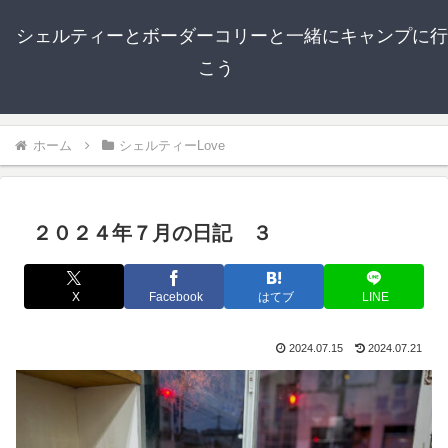
シェルティーとボーダーコリーと一緒にキャンプに行
こう
ホーム
シェルティーLove
２０２４年７月の日記 ３
X
Facebook
はてブ
LINE
2024.07.15
2024.07.21