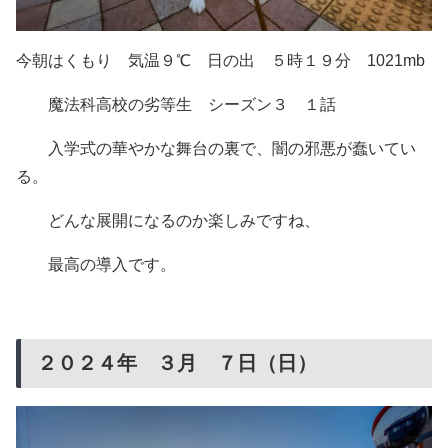
今朝はくもり 気温９℃ 日の出 ５時１９分 1021mb
魔法科高校の劣等生 シーズン３ １話
入学式の華やかな舞台の裏で、闇の邪悪が蠢いてい
る。
どんな展開になるのか楽しみですね、
最高の導入です。
２０２４年 ３月 ７日（日）