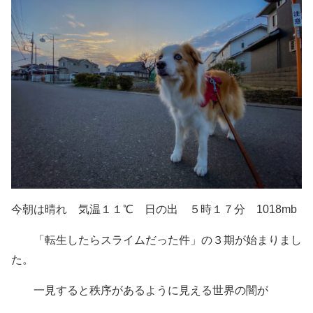
今朝は晴れ 気温１１℃ 日の出 ５時１７分 1018mb
「転生したらスライムだった件」の３期が始まりまし
た。
一見すると秩序があるように見える世界の闇が