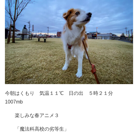
今朝はくもり 気温１１℃ 日の出 ５時２１分
1007mb
楽しみな春アニメ３
「魔法科高校の劣等生」